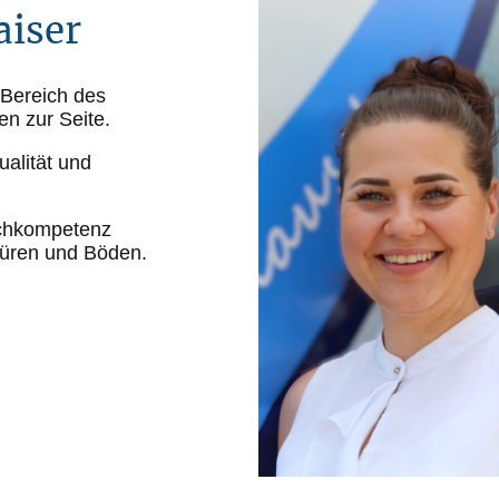
aiser
 Bereich des
n zur Seite.
alität und
achkompetenz
Türen und Böden.